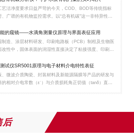
工艺洁净度要求日益严苛的今天，COD、BOD等传统指标
时、广谱的有机物监控需求。以“总有机碳”这一非特异性综
水体中所有有机污染物进行连续量化，成为制药、半导体、
水领域全天候运行的“水质哨兵”。TOC...
面能的窥镜——水滴角测量仪原理与界面表征应用
圆制造、涂层材料研发、印刷电路板（PCB）制程及生物医
面改性中，固体表面的润湿性直接决定了粘接强度、印刷适
力乃至细胞附着行为。水滴角测量仪（又称接触角测定仪）
学系统捕捉液滴在固体表面的轮廓，测量气-...
测试仪SR5001原理与电子材料介电特性表征
板、微波介质陶瓷、封装材料及新能源隔膜等产品的研发与
的相对介电常数（ε᾽）与介质损耗角正切值（tanδ）直接
速度、插入损耗及绝缘可靠性。介电常数测试仪SR5001
法结合高频谐振/传输线技术，在宽...
售后