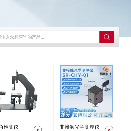
源法导热仪SRDR-S
总有机碳分析仪SR-TOC-01E
SR-DSC
角检测仪
非接触光学测厚仪