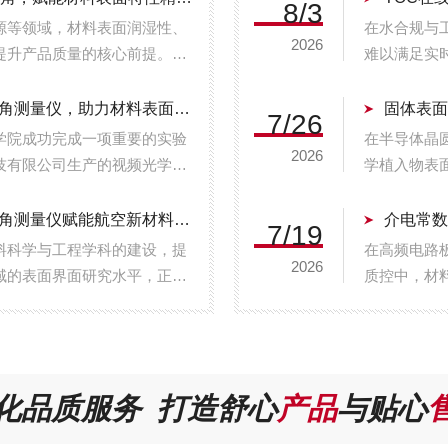
8/3
源等领域，材料表面润湿性、
在水合规与
2026
提升产品质量的核心前提。自
难以满足实
度、智能化的表面特性检测设
合指标，对
广泛的适配...
环保与市政供
渭南师范学院引进广东铄瑞高温接触角测量仪，助力材料表面科学研究
固体表
7/26
学院成功完成一项重要的实验
在半导体晶
2026
技有限公司生产的视频光学接
学植入物表
并根据高温科研需求特别定制了高
性、防污能
在材料...
通过高精度光
沈阳航空航天大学采购广东铄瑞接触角测量仪赋能航空新材料界面研究
介电常数
7/19
料科学与工程学科的建设，提
在高频电路
2026
域的表面界面研究水平，正式
质控中，材料
00SH视频光学接触角测量
决定信号传输
工况下的材...
以平行板电容
化品质服务 打造舒心
产品
与贴心