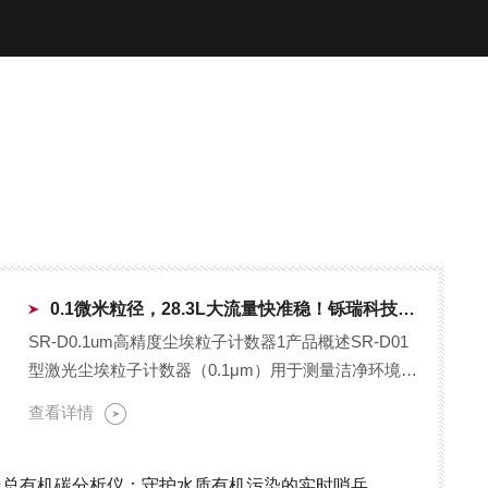
0.1微米粒径，28.3L大流量快准稳！铄瑞科技SR-D01高精度尘埃粒子计数器
SR-D0.1um高精度尘埃粒子计数器1产品概述SR-D01
型激光尘埃粒子计数器（0.1μm）用于测量洁净环境中
单位体积空气内的尘埃粒子大小及数目，最小粒径档
查看详情
可...
线总有机碳分析仪：守护水质有机污染的实时哨兵