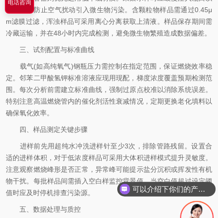
电话咨询
下位置，防止空气扰动引入微生物污染。含颗粒物样品需通过​0.45μ
m滤膜过滤，浑浊样品可采用离心分离获取上清液。样品保存期间需
冷藏运输，并在48小时内完成检测，避免微生物繁殖造成数据偏差。
三、试剂配置与标准曲线
载气(如高纯氧气)钢瓶压力需控制在指定范围，保证燃烧效率稳
定。邻苯二甲酸氢钾标准溶液应现用现配，梯度浓度覆盖预期检测范
围。每次分析前需建立标准曲线，强制过原点校准以消除系统误差。
特别注意高温燃烧管内的催化剂活性衰减情况，定期更换老化填料以
确保氧化效率。
四、样品测定关键步骤
进样前先用超纯水冲洗进样针至少3次，排除管路残留。设置合
适的进样体积，对于低浓度样品可采用大体积进样模式提升灵敏度。
注意观察燃烧峰形是否正常，异常峰可能提示盐分沉积或挥发性有机
物干扰。每批样品间需插入空白样监控背景值，当空白值超过设定阈
可以介绍下你们的产品么
值时应及时停机排查污染源。
五、数据处理与质控