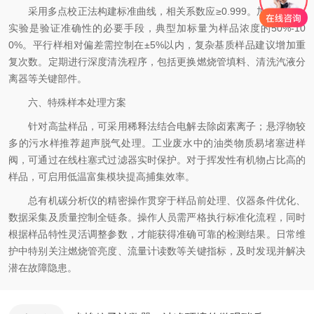
采用多点校正法构建标准曲线，相关系数应≥0.999。加标回收率
实验是验证准确性的必要手段，典型加标量为样品浓度的50%-10
0%。平行样相对偏差需控制在±5%以内，复杂基质样品建议增加重
复次数。定期进行深度清洗程序，包括更换燃烧管填料、清洗汽液分
离器等关键部件。
六、特殊样本处理方案
针对高盐样品，可采用稀释法结合电解去除卤素离子；悬浮物较
多的污水样推荐超声脱气处理。工业废水中的油类物质易堵塞进样
阀，可通过在线柱塞式过滤器实时保护。对于挥发性有机物占比高的
样品，可启用低温富集模块提高捕集效率。
总有机碳分析仪的精密操作贯穿于样品前处理、仪器条件优化、
数据采集及质量控制全链条。操作人员需严格执行标准化流程，同时
根据样品特性灵活调整参数，才能获得准确可靠的检测结果。日常维
护中特别关注燃烧管亮度、流量计读数等关键指标，及时发现并解决
潜在故障隐患。