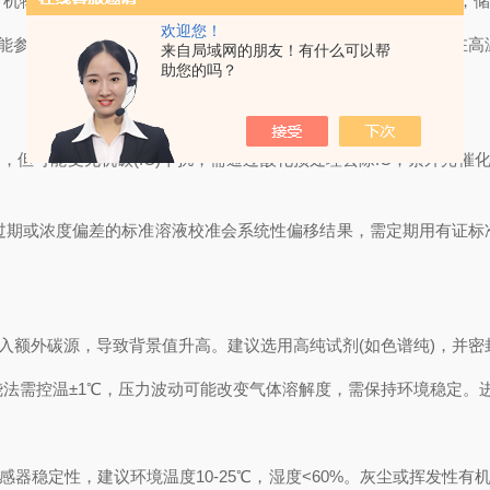
机物含量，需冷藏保存或添加杀菌剂(如硫酸铜)抑制降解。否则，储
欢迎您！
)可能参与副反应，消耗氧化剂并释放CO₂；含氮化合物(NH₃/NOₓ)
来自局域网的朋友！有什么可以帮
助您的吗？
物，但可能受无机碳(IC)干扰，需通过酸化预处理去除IC；紫外光
过期或浓度偏差的标准溶液校准会系统性偏移结果，需定期用有证标
引入额外碳源，导致背景值升高。建议选用高纯试剂(如色谱纯)，并密
法需控温±1℃，压力波动可能改变气体溶解度，需保持环境稳定。
感器稳定性，建议环境温度10-25℃，湿度<60%。灰尘或挥发性