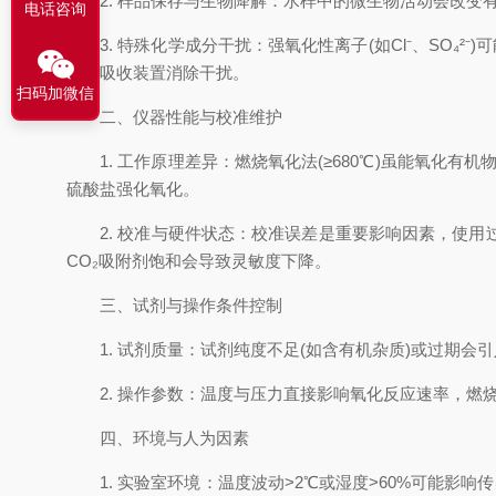
2. 样品保存与生物降解：水样中的微生物活动会改变有
电话咨询
3. 特殊化学成分干扰：强氧化性离子(如Cl⁻、SO₄²⁻
特定吸收装置消除干扰。
扫码加微信
二、仪器性能与校准维护
1. 工作原理差异：燃烧氧化法(≥680℃)虽能氧化有机
硫酸盐强化氧化。
2. 校准与硬件状态：校准误差是重要影响因素，使用
CO₂吸附剂饱和会导致灵敏度下降。
三、试剂与操作条件控制
1. 试剂质量：试剂纯度不足(如含有机杂质)或过期会
2. 操作参数：温度与压力直接影响氧化反应速率，燃烧
四、环境与人为因素
1. 实验室环境：温度波动>2℃或湿度>60%可能影响传