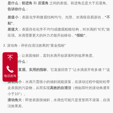
是什么
：
前进角
和
后退角
之间的差值。前进角总是大于后退角。
告诉你什么
：
差值小
：
表面化学
和微观结构均匀、光滑。水滴很容易滚动，
“不
粘"
。
差值大
：表面存在化学不均匀或微观粗糙结构，对水滴的“钉扎"效
应强。水滴需要更大的外力才能开始移动，
“很粘"
。
3. 滚动角 - 评价自清洁效果的“黄金指标"
是什么
：让表面倾斜，直到水滴开始滚落时的临界角度。
告诉你什么
：
这是最直观、实用的指标
。它直接回答了“让水滴滚开有多难？"这
个问题。
电话咨询
滚动角小
：水滴只需很小的倾斜就能滚落，在滚动过程中能轻松带
走表面的污染物，从而实现
高效的自清洁
（例如荷叶的滚动角通常
小于10°）。
滚动角大
：即使表面很倾斜，水滴也可能只是变形而不滚落，自清
洁效果差。