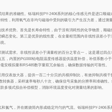
准确性。铄瑞科技PY-2406系列的核心传感元件是进口顺磁式氧传
性特性，利用氧气在非均匀磁场中受到的吸引力产生压力差，通过测
术优势。首先是长寿命特性，由于没有消耗性的化学物质，顺磁
度瞬态变化。第三是优异的线性度，在全量程范围内非线性误差小于
系统。
试需求。非线性误差小于满量程的百分之零点一，这是通过四点
五，内置的Pt1000铂电阻温度传感器提供温度补偿，补偿系数小于
毫安模拟量和RS485数字量双冗余输出，确保数据传输的可靠性。
仪表放大器，提供一百二十分贝的共模抑制比，有效抑制共模干
模数转换器，采样速率每秒八十次，确保信号采集的分辨率和准确性
三阶多项式拟合补偿模型，消除环境温度变化对测量结果的影响。
氮气，并在燃烧筒内形成稳定均匀的气流。铄瑞科技PY-2406系