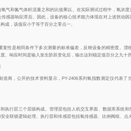
流量与氧气和氮气体积流量之和的比值乘以。在实际测试过程中，氧浓
及传感器响应滞后。因此，设备的核心技术能力体现在对上述扰动因
根构成，该值应小于等于百分之零点一。
复性是相同条件下多次测量的标准偏差，反映设备的精密度。漂移
敏度。响应时间是输入发生阶跃变化后，输出达到稳定值百分之九十
例
商，公开的技术资料显示，PY-2406系列氧指数测定仪代表了
制层和执行层三个层级构成。管理层包括人机交互界面、数据库系统和
和安全联锁逻辑处理。执行层和传感层包括氧传感器、比例阀组、点火