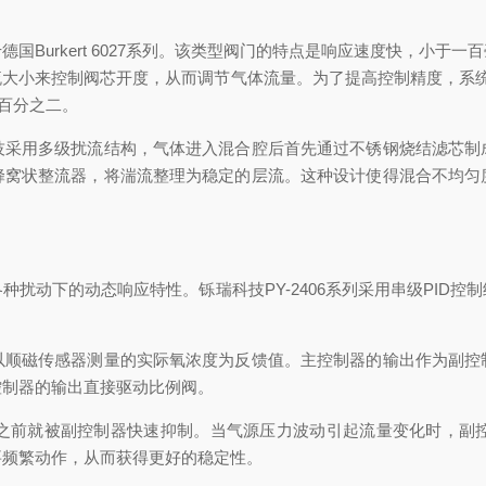
urkert 6027系列。该类型阀门的特点是响应速度快，小于
流大小来控制阀芯开度，从而调节气体流量。为了提高控制精度，系统
负百分之二。
用多级扰流结构，气体进入混合腔后首先通过不锈钢烧结滤芯制
蜂窝状整流器，将湍流整理为稳定的层流。这种设计使得混合不均匀
动下的动态响应特性。铄瑞科技PY-2406系列采用串级PID控
磁传感器测量的实际氧浓度为反馈值。主控制器的输出作为副控
控制器的输出直接驱动比例阀。
前就被副控制器快速抑制。当气源压力波动引起流量变化时，副控
要频繁动作，从而获得更好的稳定性。