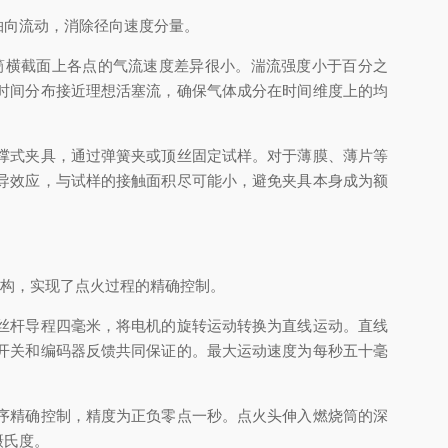
向流动，消除径向速度分量。
横截面上各点的气流速度差异很小。湍流强度小于百分之
时间分布接近理想活塞流，确保气体成分在时间维度上的均
撑式夹具，通过弹簧夹或顶丝固定试样。对于薄膜、薄片等
导效应，与试样的接触面积尽可能小，避免夹具本身成为额
机构，实现了点火过程的精确控制。
丝杆导程四毫米，将电机的旋转运动转换为直线运动。直线
开关和编码器反馈共同保证的。最大运动速度为每秒五十毫
序精确控制，精度为正负零点一秒。点火头伸入燃烧筒的深
摄氏度。