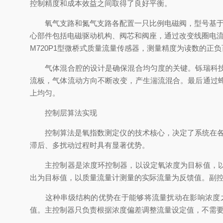
控制精度和成本效益之间取得了良好平衡。
氧气支路和氮气支路各配置一只比例电磁阀，型号基于德国B
心部件包括电磁驱动机构、阀芯和阀座，通过改变线圈电
M720P1型微桥式质量流量传感器，测量精度为读数的正
气体混合腔的设计是确保混合均匀度的关键。铄瑞科技采
流板，气体流动方向不断改变，产生湍流混合。最后通过
上均匀。
控制层算法实现
控制算法是氧指数测定仪的技术核心，决定了系统在各种扰
滞后、多扰动过程时具有显著优势。
主控制器是浓度环控制器，以设定氧浓度为目标值，以顺
出为目标值，以质量流量计测量的实际流量为反馈值。副
这种串级结构的优势在于能够将流量扰动在影响浓度之
值。主控制器只负责根据浓度偏差调整流量设定值，不需