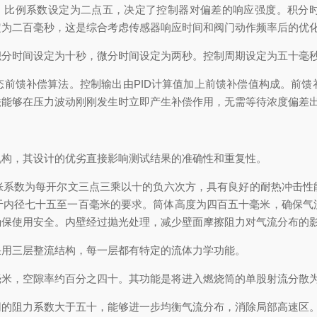
比例系数设定为二点五，决定了控制器对偏差的响应强度。积分
定为二百毫秒，这是综合考虑传感器响应时间和阀门动作频率后的优
时间设定为十秒，微分时间设定为两秒。控制周期设定为五十毫秒
馈补偿算法。控制输出由PID计算值加上前馈补偿值构成。前馈
法能够在压力波动刚刚发生时立即产生补偿作用，无需等待浓度偏差
构，其设计的优劣直接影响测试结果的准确性和重复性。
数为每开尔文三点三乘以十的负六次方，具有良好的耐热冲击性
-2关于内径七十五至一百毫米的要求。筒体高度为四百五十毫米，确
确保使用安全。内壁经过抛光处理，减少壁面摩擦阻力对气流分布的
用三层整流结构，每一层都有特定的流体力学功能。
，空隙率约百分之四十。其功能是将进入燃烧筒的单股射流分散为
的阻力系数大于五十，能够进一步均衡气流分布，消除局部高速区