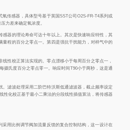
感器，具体型号基于英国SST公司O2S-FR-T4系列或
量压力差来确定氧浓度。
传感器的理论寿命可达十年以上。其次是快速响应特性，其
满量程的百分之零点一。第四是强抗干扰能力，对样气中的
非线性校正算法实现的。零点漂移小于每周百分之零点一，
每摄氏度百分之零点零一。响应时间T90小于两秒，这是通
扰。滤波处理采用二阶巴特沃斯低通滤波器，截止频率设定
。线性化校正基于最小二乘法的分段线性插值算法，将传感器
列采用比例调节阀加流量反馈的复合控制结构，这一设计在