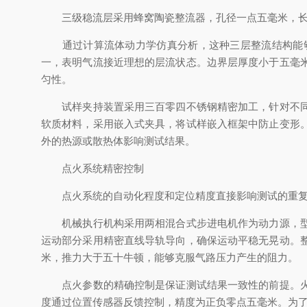
三级稳流层采用蜂窝陶瓷整流器，孔径一点五毫米，长径
通过计算流体动力学仿真分析，这种三层整流结构能够
一，表明气流接近理想的层流状态。边界层厚度小于五毫
匀性。
试样夹持装置采用三百零四不锈钢精密加工，针对不同材
软质材料，采用嵌入式夹具，将试样嵌入框架中防止变形
外的热源或散热体影响测试结果。
点火系统精密控制
点火系统的自动化程度和定位精度直接影响测试的重复性和
机械执行机构采用两相混合式步进电机作为动力源，型号
运动部分采用精密直线导轨导向，确保运动平稳无晃动。
米，推力大于五十牛顿，能够克服气路压力产生的阻力。
点火参数的精确控制是保证测试结果一致性的前提。火焰
度通过位置传感器反馈控制，精度为正负零点五毫米。为