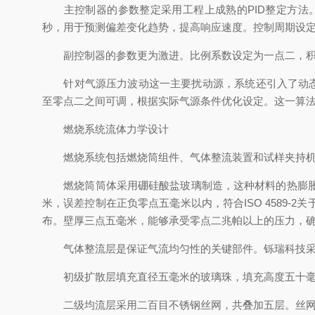
主控制器的参数整定采用工程上成熟的PID整定方法。
秒，用于预测偏差变化趋势，提高响应速度。控制周期设
副控制器的参数更为激进。比例系数设定为一点二，积分
针对气源压力波动这一主要扰动源，系统还引入了动态前
至零点二之间可调，根据实际气源条件优化设定。这一算
燃烧系统流体力学设计
燃烧系统包括燃烧筒组件、气体整流装置和试样夹持机
燃烧筒筒体采用硼硅酸盐玻璃制造，这种材料的热膨胀系
米，误差控制在正负零点五毫米以内，符合ISO 4589
布。壁厚三点五毫米，能够承受零点二兆帕以上的压力，
气体整流层是保证气流均匀性的关键部件。铄瑞科技采
初级扩散层填充直径五毫米的玻璃珠，填充高度五十毫米
二级均流层采用二百目不锈钢丝网，共叠加五层。丝网