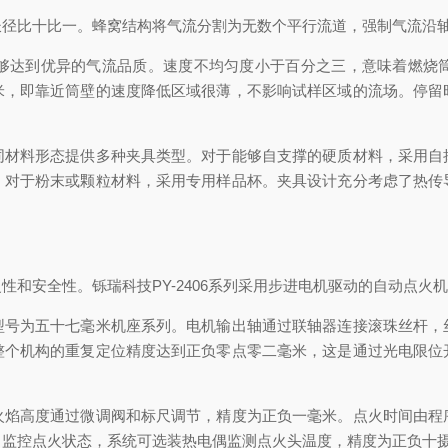
比十比一。蜂窝结构将气流分割为无数个平行流道，强制气流沿轴
达到优异的气流品质。速度不均匀度小于百分之三，意味着燃烧筒
米，即靠近筒壁的速度降低区域很薄，不影响试样区域的流场。停留
料形态提供多种夹具类型。对于能够自支撑的硬质材料，采用自
。对于粉末或颗粒材料，采用专用样品杯。夹具设计充分考虑了热传
安全性。铄瑞科技PY-2406系列采用步进电机驱动的自动点火
为五十七毫米机座系列。电机输出轴通过联轴器连接滚珠丝杆，
整个机构的重复定位精度达到正负零点零二毫米，这是通过光电限位
高度通过微调阀和标尺调节，精度为正负一毫米。点火时间由程
了监控点火状态，系统可选装热电偶监测点火头温度，精度为正负十