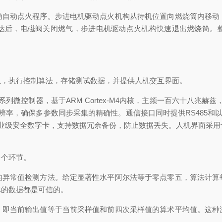
动点火程序。步进电机驱动点火机构从待机位置向燃烧筒内移动
达后，电磁阀关闭燃气，步进电机驱动点火机构快速退出燃烧筒。
，执行控制算法，存储测试数据，并提供人机交互界面。
系列微控制器，基于ARM Cortex-M4内核，主频一百六十八兆
率，确保多参数同步采集的精确性。通信接口同时提供RS485和以太网两种
工业级安全数字卡，支持数据冗余备份，防止数据丢失。人机界面采用
个环节。
常值检测方法。给定显著性水平阿尔法等于零点零五，算法计算
算的数据都是可信的。
当前输出值等于当前采样值和前四次采样值的算术平均值。这种