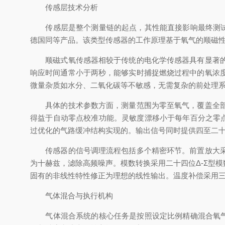
传感层技术分析
传感层是整个测量链的起点，其性能直接影响最终测试结果的
德国同等产品。该类型传感器的工作原理基于氧气的顺磁
顺磁式氧传感器相较于传统的电化学传感器具有显著的技
响应时间通常小于两秒，能够实时捕捉燃烧过程中的氧浓
微量杂质如水分、二氧化碳等不敏感，无需复杂的前处理
具体的技术参数方面，测量范围为零至氧气，覆盖全部测
得益于自动零点校准功能。灵敏度漂移小于每年百分之零点
过优化的气路缓冲结构实现的。输出信号同时提供四至二十
传感器的信号调理流程包括多个精密环节。前置放大采用
为十赫兹，滤除高频噪声。模数转换采用二十四位Δ-Σ型
固有的非线性特性修正为理想的线性输出。温度补偿采用
气体混合与执行机构
气体混合系统的核心任务是按照设定比例精确混合氧气和