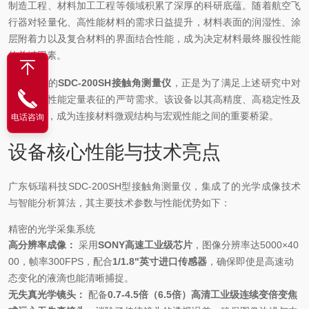
制造工程、材料加工工程等领域积累了深厚的科研底蕴。随着航空飞
行器对轻量化、高性能材料的需求日益提升，材料表面的润湿性、涂
层附着力以及复合材料的界面结合性能，成为决定材料最终服役性能
的关键因素。
此次采购的
SDC-200SH接触角测量仪
，正是为了满足上述研究中对
材料表面性能定量表征的严苛需求。该设备以其高精度、高稳定性及
多功能性，成为连接材料微观结构与宏观性能之间的重要桥梁。
电话咨询
设备核心性能与技术亮点
广东铄瑞科技SDC-200SH型接触角测量仪，集成了的光学成像技术
与智能分析算法，其主要技术参数与性能优势如下：
精密的光学采集系统
高分辨率成像：
采用
SONY高速工业级芯片
，图像分辨率达5000×40
00，帧率300FPS，配合
1/1.8"英寸进口传感器
，确保即使是高速动
态变化的液滴也能清晰捕捉。
无失真光学镜头：
配备
0.7-4.5倍（6.5倍）高清工业级连续变倍变焦