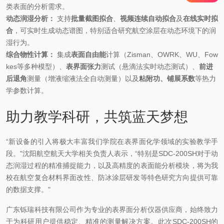
类表面的分析需求。
动态润湿分析：
支持
批量截图拟合
、
视频连续自动拟合
及
在线实时拟
合
，可实时生成动态谱图，特别适合研究航空涂层在动态环境下的润
湿行为。
综合物性计算：
集成
表面自由能
计算（Zisman、OWRK、WU、Fow
kes等多种模型）、
表界面张力
测试（悬滴法实时动态测试）、
前进
后退角
测量（增液缩液法全自动测量）以及
粘附功、铺展系数
等热力
学参数计算。
助力教学科研，共筑蓝天梦想
“新设备的引入将极大丰富我们学院在表界面化学领域的实验教学手
段。"沈阳航空航天大学相关负责人表示，“特别是SDC-200SH对于动
态润湿过程的精准捕捉能力，以及高精度的表面能分析模块，将为我
校在航空复合材料界面改性、防冰涂层研发等特色研究方向提供可靠
的数据支撑。"
广东铄瑞科技有限公司作为专业的表界面分析仪器供应商，始终致力
于为科研用户提供稳定、精准的测量解决方案。此次SDC-200SH的