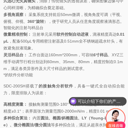
式远心无失真镜头
，消除了传统镜头的透视误差，确保图像边缘与中
心同样清晰，为精确拟合奠定基础。
多视角观察：
采集系统支持前后50mm微调，视角角度可调（平视、
俯视、仰视、
360°旋转
），便于研究人员从任意角度观察液滴形态。
智能化的注射与样品台
微量精准控制：
注射单元采用
软件控制自动进液
，滴液精度高达
0.01
μL
，配备500μL专用精密注射器及0.51mm全不锈钢超疏水针头，有
效避免挂液现象。
灵活样品台：
工作台面达160mm*200mm，可容纳
6寸样品
。XYZ三
维手动调节行程分别达到60mm、35mm、80mm，精度控制在0.1m
m，满足各类异形件及大尺寸样品的测试需求。
*的软件分析功能
SDC-200SH搭载了
的接触角分析软件
，具备一键式全自动拟合能
力，限度排除人为误差：
可以介绍下你们的产品么
高精度测量：
接触角测量范围0-180°，分辨率精度达
±0.001°
，测试
精度±0.1°；表界面张力测量范围0-2000mN/m，精度0.01 mN/m。
多种拟合算法：
内置
圆法、椭圆/斜椭圆法、LY（Young-Laplac
e）、微分椭圆法/微分圆法
等多种拟合法，满足从超亲水到超疏水各