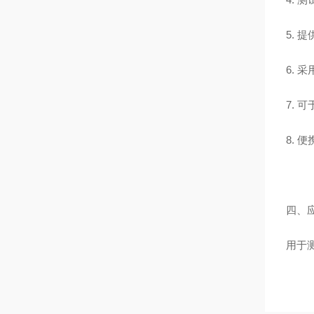
5.
6.
7.
8. 
四、
用于测