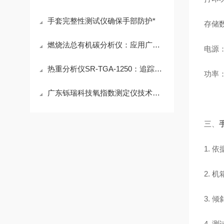
手套完整性测试仪确保手部防护*
存储数
燃烧法总有机碳分析仪：应用广度与深度的“碳”索之旅
电源：
热重分析仪SR-TGA-1250：追踪材料重量变化的“热稳定性标尺”
功率：
广东铄瑞科技氧指数测定仪技术分析（2026版）——测控原理、系统架构与采购技术指标体系
三、
1. 
2.
3.
4. 