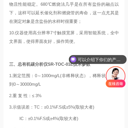
物且性能稳定。680℃燃烧法几乎是在所有盐份的融点以
下，这样可以延长催化剂和燃烧管的寿命，这一点尤其是
在测定对象是含盐份的水样时很重要；
10.仪器使用高分辨率7寸触摸宽屏，采用智能系统，全中
文界面，使得界面友好，操作简便。
可以介绍下你们的产品么
三、
总有机碳分析仪SR-TOC-01E
技术参数
1.测定范围：0～1000mg/L(非稀释状态），稀释状态可达
到0～30000mg/L
2.重 复 性：≤ 3%
3.示值误差：TC：±0.1%F.S或±5%(取较大者)
IC：±0.1%F.S或±4%(取较大者)