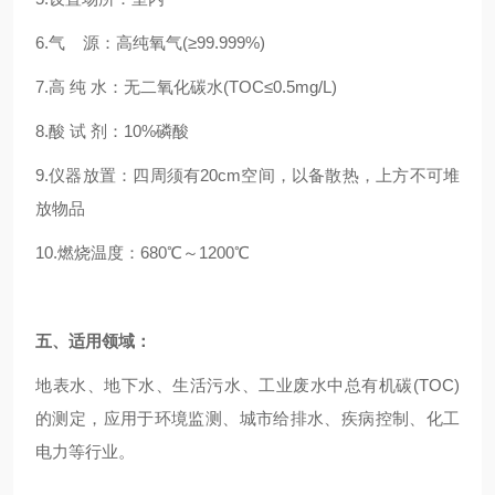
6.气 源：高纯氧气(≥99.999%)
7.高 纯 水：无二氧化碳水(TOC≤0.5mg/L)
8.酸 试 剂：10%磷酸
9.仪器放置：四周须有20cm空间，以备散热，上方不可堆
放物品
10.燃烧温度：680℃～1200℃
五、适用领域：
地表水、地下水、生活污水、工业废水中总有机碳(TOC)
的测定，应用于环境监测、城市给排水、疾病控制、化工
电力等行业。