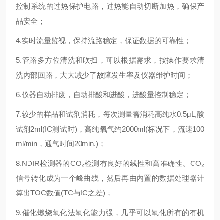
控制系统的过热保护电路，过热能自动切断加热，确保产
品安全；
4.实时流量监视，保持流路稳定，保证数据的可靠性；
5.管路多方位清洗和吹扫，可以根据需求，按操作要求清
洗内部回路，大大减少了故障发生率及仪器维护时间；
6.仪器自动排废，自动排酸和进酸，进酸量控制稳定；
7.较少的样品和试剂消耗，每次测量需消耗高纯水0.5μL,酸
试剂2ml(IC测试时)，高纯氧气约2000ml(标况下，流速100
ml/min，通气时间20min.)；
8.NDIR检测器的CO₂检测有良好的线性和高准确性。CO₂
信号转化成为一个峰曲线，然后再由内置的数据处理器计
算出TOC数值(TC与IC之差)；
9.催化燃烧氧化法氧化能力强，几乎可以氧化所有的有机