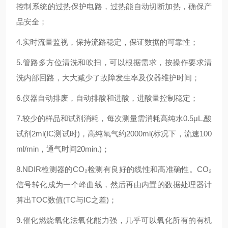
控制系统的过热保护电路，过热能自动切断加热，确保产
品安全；
4.实时流量监视，保持流路稳定，保证数据的可靠性；
5.管路多方位清洗和吹扫，可以根据需求，按操作要求清
洗内部回路，大大减少了故障发生率及仪器维护时间；
6.仪器自动排废，自动排酸和进酸，进酸量控制稳定；
7.较少的样品和试剂消耗，每次测量需消耗高纯水0.5μL,酸
试剂2ml(IC测试时)，高纯氧气约2000ml(标况下，流速100
ml/min，通气时间20min.)；
8.NDIR检测器的CO₂检测有良好的线性和高准确性。CO₂
信号转化成为一个峰曲线，然后再由内置的数据处理器计
算出TOC数值(TC与IC之差)；
9.催化燃烧氧化法氧化能力强，几乎可以氧化所有的有机