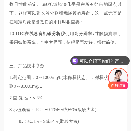
物且性能稳定。680℃燃烧法几乎是在所有盐份的融点以
下，这样可以延长催化剂和燃烧管的寿命，这一点尤其是
在测定对象是含盐份的水样时很重要；
10.
TOC在线总有机碳分析仪
使用高分辨率7寸触摸宽屏，
采用智能系统，全中文界面，使得界面友好，操作简便。
可以介绍下你们的产品么
你们是怎么收费的呢
三、产品技术参数
1.测定范围：0～1000mg/L(非稀释状态），稀释状态可达
到0～30000mg/L
2.重 复 性：≤ 3%
3.示值误差：TC：±0.1%F.S或±5%(取较大者)
IC：±0.1%F.S或±4%(取较大者)