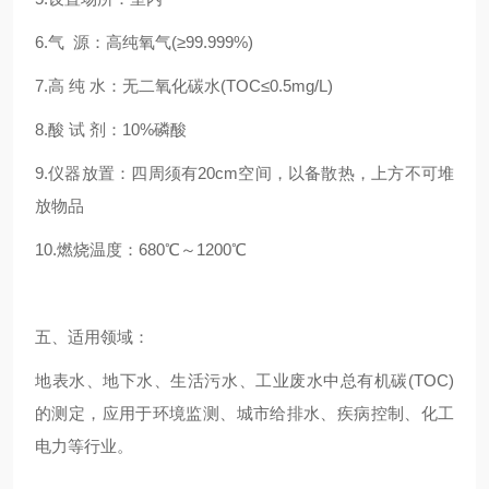
6.气 源：高纯氧气(≥99.999%)
7.高 纯 水：无二氧化碳水(TOC≤0.5mg/L)
8.酸 试 剂：10%磷酸
9.仪器放置：四周须有20cm空间，以备散热，上方不可堆
放物品
10.燃烧温度：680℃～1200℃
五、适用领域：
地表水、地下水、生活污水、工业废水中总有机碳(TOC)
的测定，应用于环境监测、城市给排水、疾病控制、化工
电力等行业。