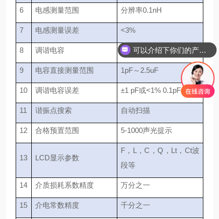
6
电感测量范围
分辨率0.1nH
7
电感测量误差
<3%
可以介绍下你们的产品么
8
调谐电容
主电容30-540pF
9
电容直接测量范围
1pF～2.5uF
10
调谐电容误差
±1 pF或<1% 0.1pF
11
谐振点搜索
自动扫描
12
合格预置范围
5-1000声光提示
F，L，C，Q，Lt，Ct波
13
LCD显示参数
段等
14
介质损耗系数精度
万分之一
15
介电常数精度
千分之一