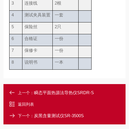
3
连接线
2根
4
测试夹具装置
一套
5
保险丝
2只
6
合格证
一份
7
保修卡
一份
8
说明书
一本
瞬态平面热源法导热仪SRDR-S
上一个：
返回列表
炭黑含量测试仪SR-3500S
下一个：