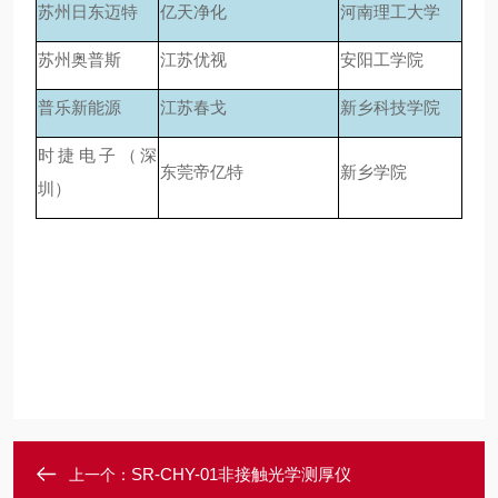
苏州日东迈特
亿天净化
河南理工大学
苏州奥普斯
江苏优视
安阳工学院
普乐新能源
江苏春戈
新乡科技学院
时捷电子（深
东莞帝亿特
新乡学院
圳）
SR-CHY-01非接触光学测厚仪
上一个：