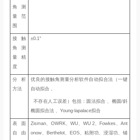
角测
量范
围
接触
±0.1°
角测
量精
度
分析
优良的接触角测量分析软件自动拟合法（一键
方法
自动拟合，
不存在人工误差）包括：圆法拟合 、椭圆/斜
椭圆拟合法 、Young-lapalace拟合
表面
Zisman、OWRK、WU、WU 2、Fowkes、Ant
自由
onow、Berthelot、EOS、粘附功、浸湿功、铺