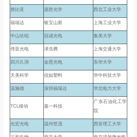
努比亚
源胜光学
西北工业大学
福瑞达
银宝山新
上海工业大学
中山欣锠
冠成光电
集美大学
伟亚光电
泽浩腾
上海交通大学
四川久润
金恩光电
东华大学
天美科学
信如塑料
华中科技大学
温施德
深圳福瑞达
华北电力大学
广东石油化工学
TCL移动
嘉一科技
院
光宏光电
温州世茂
西安理工大学
三和生物
南京大学
南京诺旭微光电