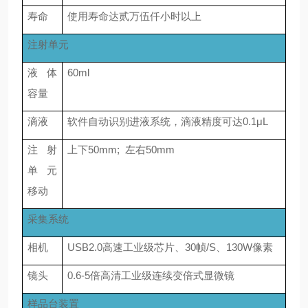
寿命
使用寿命达贰万伍仟小时以上
注射单元
液体
60ml
容量
滴液
软件自动识别进液系统，滴液精度可达0.1μL
注射
上下50mm; 左右50mm
单元
移动
采集系统
相机
USB2.0高速工业级芯片、30帧/S、130W像素
镜头
0.6-5倍高清工业级连续变倍式显微镜
样品台装置