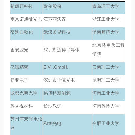
新辉开科技
歌尔股份
青岛理工大学
南京诺旭微光电
江苏菲沃泰
浙江工业大学
蒂造自动化
武汉柔显科技
渭南师范大学
北京装甲兵工程
固安翌光
深圳斯迈得半导体
学院
亿濠精密
E.V.I.GmbH.
云南理工大学
新亚电子
深圳市信濠光电
昆明理工大学
成都光明光学
易佰特新能源
河南工业大学
科立视材料
长沙乐远
河南科技大学
苏州宇宏光电仪
和旭光电
合肥工业大学
器