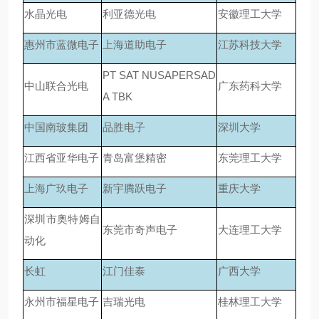
水晶光电
利亚德光电
安徽理工大学
惠州市蓝微电子
上海道助电子
江苏科技大学
PT SAT NUSAPERSAD
中山联合光电
广东药科大学
A TBK
中国南玻集团
品胜电子
深圳大学
江西省亚华电子
青岛富堡精密
东莞理工大学
上海广玖电子
新宇腾跃电子
重庆大学
深圳市奥特姆自
东莞市奇声电子
大连理工大学
动化
长虹
江门佳泰
广西大学
永州市福星电子
吉瑞光电
桂林理工大学