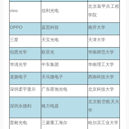
北京装甲兵工程
vivo
信利光电
学院
OPPO
蓝思科技
南开大学
三星
天宝光电
天津大学
伯恩光学
欧菲光
华南师范大学
华清光学
中车集团
华南理工大学
龙旗电子
天马微电子
西南科技大学
深圳柔宇显示
广东星弛光电
北京科技大学
北京航空航天大
深圳永德利
格力电器
学
普耐光电
三菱重工海尔
哈尔滨工业大学