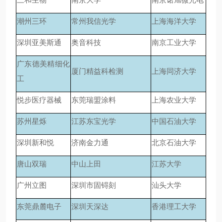
潮州三环
常州我信光学
上海海洋大学
深圳亚美斯通
奥音科技
南京工业大学
广东德美精细化
厦门精益科检测
上海同济大学
工
悦步医疗器械
东莞瑞盟涂料
上海农业大学
苏州星烁
江苏东宝光学
中国石油大学
深圳新和悦
济南金力通
北京石油大学
唐山双瑞
中山上田
江苏大学
广州立图
深圳市固锝刻
汕头大学
东莞鼎麓电子
深圳天深达
香港理工大学