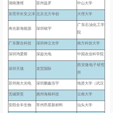
湖南澳维
苏州益罗
中山大学
东莞市长安义泽
北京北方华创
大理大学
广东石油化工学
寿光新海能源
深圳铭宇
院
广东聚合科技
深圳神立光学
南方科技大学
深圳鸿爱斯
深超光电
中国农业科学院
西安微电子研究
深圳天珑
龙贸国际
所
苏州南大光电
深圳鹏鑫浩宇
地质大学（武汉
无锡荣坚
惠州海格科技
云南大学
安阳全丰生物
常州昂星新材料
汕头大学