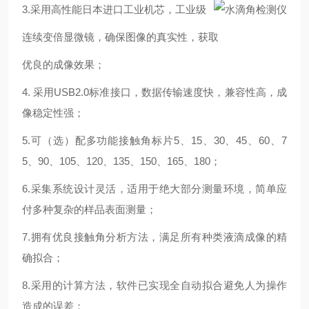
3.
采用高性能日本进口工业机芯，工业级
连续变倍显微镜，
确保图像的真实性，获取
优良的成像
效果
；
4. 采用USB2.0标准接口，数据传输速度快，兼容性高，成
像稳定性强；
5.可（选）配多功能接触角标片5、15、30、45、60、7
5、90、105、120、135、150、165、180；
6.采集系统设计灵活，适用于绝大部分测量环境，简单应
付多种复杂的样品表面测量；
7.拥有优良接触角分析方法，
满足所有种类液滴成像的精
确拟合
；
8.
采用
的计算方法，软件已实现全自动拟合避免人为操作
造成的误差
；