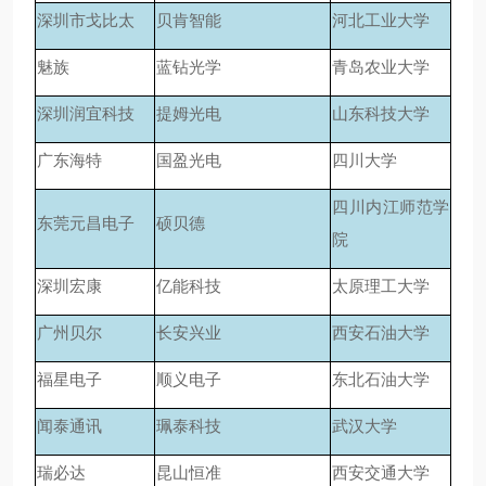
深圳市戈比太
贝肯智能
河北工业大学
魅族
蓝钻光学
青岛农业大学
深圳润宜科技
提姆光电
山东科技大学
广东海特
国盈光电
四川大学
四川内江师范学
东莞元昌电子
硕贝德
院
深圳宏康
亿能科技
太原理工大学
广州贝尔
长安兴业
西安石油大学
福星电子
顺义电子
东北石油大学
闻泰通讯
珮泰科技
武汉大学
瑞必达
昆山恒准
西安交通大学